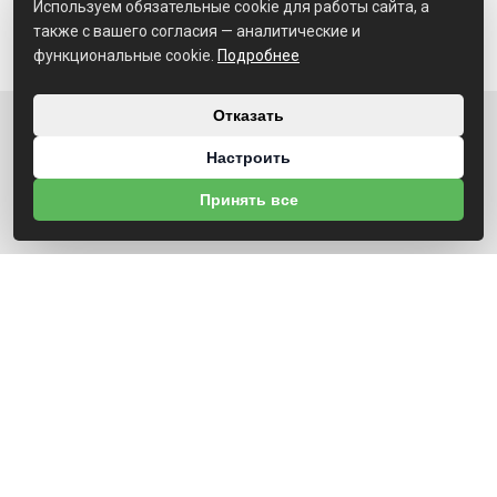
Используем обязательные cookie для работы сайта, а
также с вашего согласия — аналитические и
функциональные cookie.
Подробнее
Отказать
О НАС
Настроить
УНП 791041336
Принять все
ИНФОРМАЦИЯ
Каталог дверей
Новости
Контакты
Гарантия
Доставка и оплата
О компании
Положение о cookie-файлах