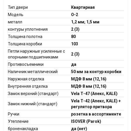
Тип двери
Квартирная
Модель
О-2
металл
1,2 мм; 1,5 мм
контуры уплотнения
2 (3)
Толщина полотна
80
Толщина коробки
103
Петли наружные усиленные с
2 (3)
опорными подшипниками
Противосъемники
да
Наличник металлический
50 мм за контур коробки
Наружная отделка
МДФ 8 мм (12,16)
Внутренняя отделка
МДФ 8 мм (12,16)
Замок верхний (стандарт)
Vela Т-47 (Апекс, KALE)
Vela Т-42 (Апекс, KALE) +
Замок нижний (стандарт)
регулятор притвора
Ручки
розетка в ассортименте
Утепление
ISOVER (Parok)
броненакладка
да (нет)