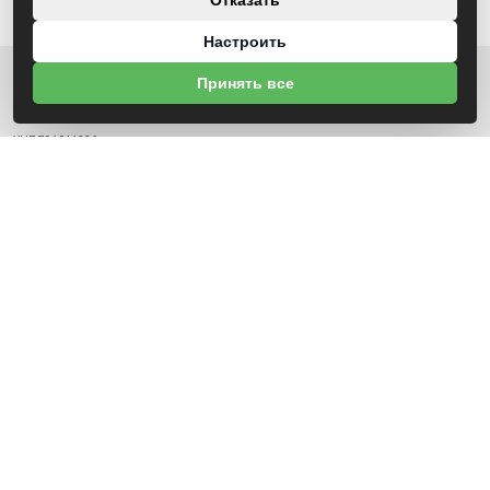
Отказать
Настроить
Принять все
О НАС
УНП 791041336
ИНФОРМАЦИЯ
Каталог дверей
Новости
Контакты
Гарантия
Доставка и оплата
О компании
Положение о cookie-файлах
СВЯЗАТЬСЯ С НАМИ