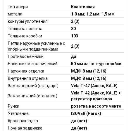
Тип двери
Квартирная
металл
1,0 мм; 1,2 мм; 1,5 мм
контуры уплотнения
2 (3)
Толщина полотна
80
Толщина коробки
103
Петли наружные усиленные с
2 (3)
опорными подшипниками
Противосъемники
да
Наличник металлический
50 мм за контур коробки
Наружная отделка
МДФ 8 мм (12,16)
Внутренняя отделка
МДФ 8 мм (12,16)
Замок верхний (стандарт)
Vela Т-47 (Апекс, KALE)
Vela Т-42 (Апекс, KALE) +
Замок нижний (стандарт)
регулятор притвора
Ручки
розетка в ассортименте
Утепление
ISOVER (Parok)
броненакладка
да (нет)
Ночная задвижка
да (нет)