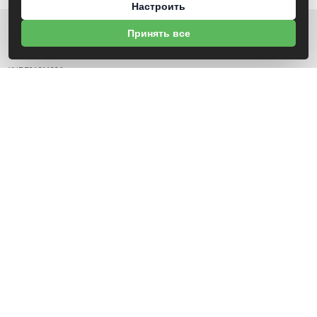
Настроить
Принять все
О НАС
УНП 791041336
ИНФОРМАЦИЯ
Каталог дверей
Новости
Контакты
Гарантия
Доставка и оплата
О компании
Положение о cookie-файлах
СВЯЗАТЬСЯ С НАМИ
Могилёвский р-н, 5-й км. Чаусского шоссе